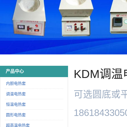
KDM调
产品中心
内胆电热套
可选圆底或平底
调温电热套
恒温电热套
18618433
圆形电热套
超高温电热套