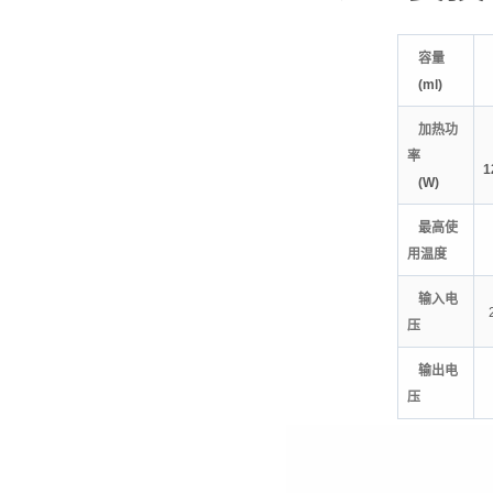
容量
(ml)
加热功
率
1
(W)
最高使
用温度
输入电
压
输出电
压