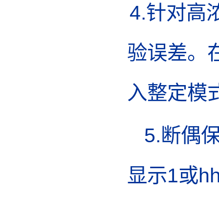
4.针对
验误差。
入整定模
5.断
显示1或h