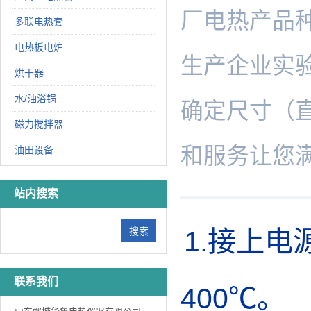
厂电热产品
多联电热套
电热板电炉
生产企业实
烘干器
水/油浴锅
确定尺寸（
磁力搅拌器
和服务让您
油田设备
站内搜索
1.接上
联系我们
400℃。